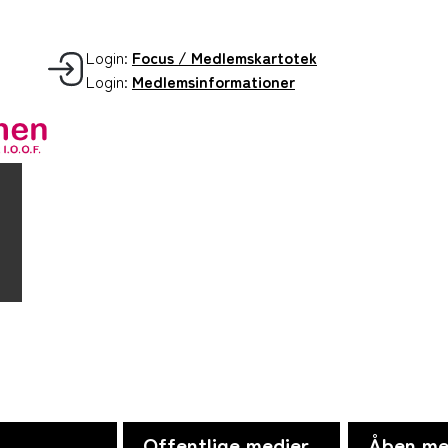
Login:
Focus / Medlemskartotek
Login:
Medlemsinformationer
Offentlige medier
Åben me