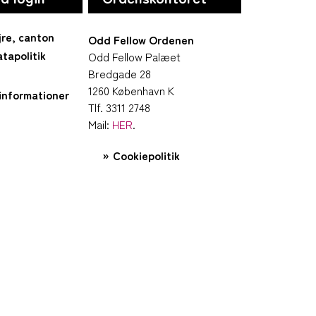
jre, canton
Odd Fellow Ordenen
tapolitik
Odd Fellow Palæet
Bredgade 28
1260 København K
informationer
Tlf. 3311 2748
Mail:
HER
.
Cookiepolitik