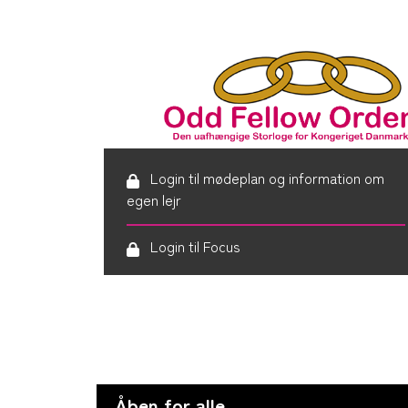
Login til mødeplan og information om
egen lejr
Login til Focus
Åben for alle