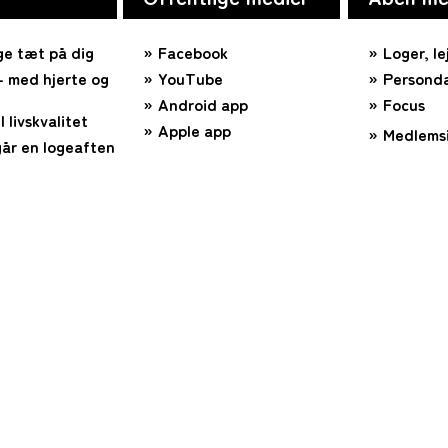
ge tæt på dig
Facebook
Loger, le
 med hjerte og
YouTube
Personda
Android app
Focus
l livskvalitet
Apple app
Medlems
år en logeaften